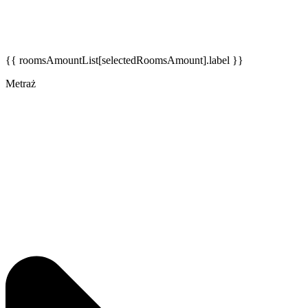
{{ roomsAmountList[selectedRoomsAmount].label }}
Metraż