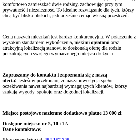
komfortowo zamieszkać dwie rodziny, zachowując przy tym
prywatność i niezależność. To idealne rozwiązanie dla tych, którzy
chcą być blisko bliskich, jednocześnie ceniąc własną przestrzeń.
Cena naszych mieszkań jest bardzo konkurencyjna. W połączeniu z
wysokim standardem wykończenia,
niskimi opłatami
oraz
atrakcyjną lokalizacją stanowi to doskonałą ofertę dla rodzin
poszukujących swojego wymarzonego miejsca do życia.
Zapraszamy do kontaktu i zapoznania się z naszą
ofertą!
Jesteśmy przekonani, że nasza inwestycja spełni
oczekiwania nawet najbardziej wymagających klientów, którzy
szukają wygody, spokoju oraz dogodnej lokalizacji.
Miejsce postojowe naziemne dodatkowo płatne 13 000 zł.
Dostępne miejsca: nr 5, 10 i 12.
Dane kontaktowe:
Biuro sprzedaży: tel.
883 157 728