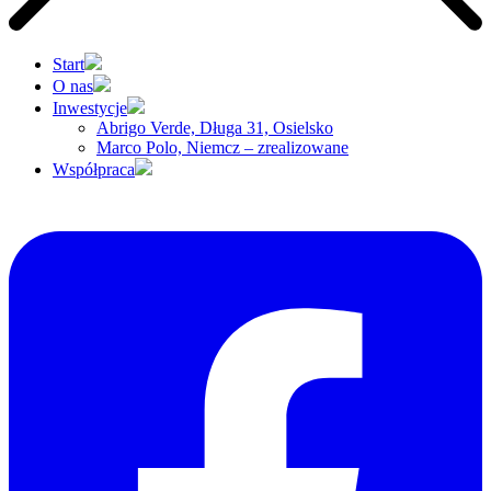
Start
O nas
Inwestycje
Abrigo Verde, Długa 31, Osielsko
Marco Polo, Niemcz – zrealizowane
Współpraca