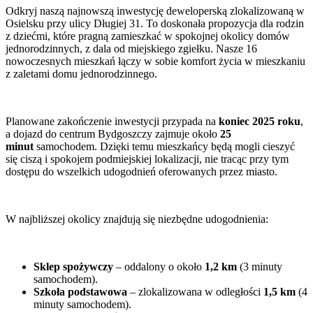
Odkryj naszą najnowszą inwestycję deweloperską zlokalizowaną w
Osielsku przy ulicy Długiej 31. To doskonała propozycja dla rodzin
z dziećmi, które pragną zamieszkać w spokojnej okolicy domów
jednorodzinnych, z dala od miejskiego zgiełku. Nasze 16
nowoczesnych mieszkań łączy w sobie komfort życia w mieszkaniu
z zaletami domu jednorodzinnego.
Planowane zakończenie inwestycji przypada na
koniec 2025 roku
,
a dojazd do centrum Bydgoszczy zajmuje około
25
minut
samochodem. Dzięki temu mieszkańcy będą mogli cieszyć
się ciszą i spokojem podmiejskiej lokalizacji, nie tracąc przy tym
dostępu do wszelkich udogodnień oferowanych przez miasto.
W najbliższej okolicy znajdują się niezbędne udogodnienia:
Sklep spożywczy
– oddalony o około
1,2 km
(3 minuty
samochodem).
Szkoła podstawowa
– zlokalizowana w odległości
1,5 km
(4
minuty samochodem).