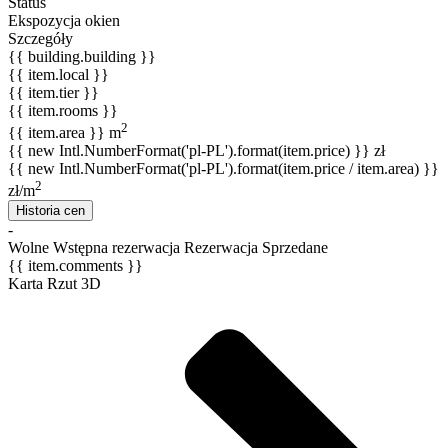
Status
Ekspozycja okien
Szczegóły
{{ building.building }}
{{ item.local }}
{{ item.tier }}
{{ item.rooms }}
2
{{ item.area }} m
{{ new Intl.NumberFormat('pl-PL').format(item.price) }} zł
{{ new Intl.NumberFormat('pl-PL').format(item.price / item.area) }}
2
zł/m
Historia cen
-
Wolne
Wstępna rezerwacja
Rezerwacja
Sprzedane
{{ item.comments }}
Karta
Rzut 3D