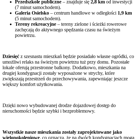
Przedszkole publiczne
– znajduje się
2,8 km
od inwestycji
(7 minut samochodem).
Galeria Osielsko
– centrum handlowe w odległości
1,9 km
(5 minut samochodem).
Tereny rekreacyjne
– tereny zielone i ścieżki rowerowe
zachęcają do aktywnego spędzania czasu na świeżym
powietrzu.
Dziesięć
z szesnastu mieszkań będzie posiadało własne ogródki, co
umożliwi relaks na świeżym powietrzu tuż przy domu. Pozostałe
lokale oferują przestronne balkony. Dodatkowo, mieszkania na
drugiej kondygnacji zostały wyposażone w strychy, które
zwiększają przestrzeń do przechowywania, zapewniając jeszcze
większy komfort użytkowania.
Dzięki nowo wybudowanej drodze dojazdowej dostęp do
nieruchomości będzie szybki i bezproblemowy.
Wszystkie nasze mieszkania zostały zaprojektowane jako
wielopokoleniowe
, co oznacza, że na dwóch kondygnacjach mogą