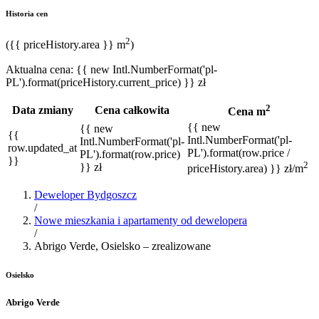
Historia cen
2
({{ priceHistory.area }} m
)
Aktualna cena:
{{ new Intl.NumberFormat('pl-
PL').format(priceHistory.current_price) }} zł
2
Data zmiany
Cena całkowita
Cena m
{{ new
{{ new
{{
Intl.NumberFormat('pl-
Intl.NumberFormat('pl-
row.updated_at
PL').format(row.price /
PL').format(row.price)
}}
2
}} zł
priceHistory.area) }} zł/m
Deweloper Bydgoszcz
/
Nowe mieszkania i apartamenty od dewelopera
/
Abrigo Verde, Osielsko – zrealizowane
Osielsko
Abrigo Verde